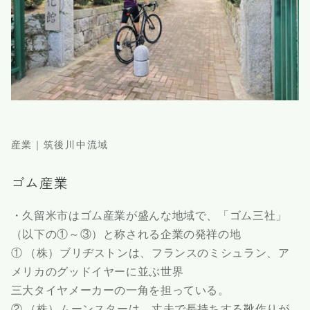
産業｜筑後川中流域
ゴム産業
・久留米市はゴム産業が盛んな地域で、「ゴム三社」
（以下の①～③）と称される企業の発祥の地
① （株）ブリヂストンは、フランスのミシュラン、ア
メリカのグッドイヤーに並ぶ世界
三大タイヤメーカーの一角を担っている。
② （株）ムーンスターは、丈夫で長持ちする靴作りが