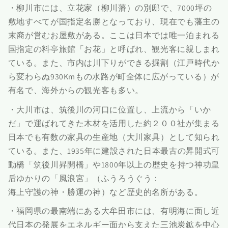
・柳川市には、立花家（柳川藩）の別邸で、7000坪の
敷地すべてが国指定名勝となっており、現在でも藩主の
末裔が営むお屋敷がある。ここは日本では唯一泊まれる
国指定の料亭旅館「お花」と呼ばれ、観光客に親しまれ
ている。また、市内は川下りができる掘割（江戸時代か
ら変わらぬ930Kmもの水路が町全体に広がっている）が
有名で、海外からの観光客も多い。
・大川市は、筑後川の河口に位置し、上流から「いか
だ」で運ばれてきた木材を活用した約２００社が集まる
日本でも有数の家具の生産地（大川家具）として知られ
ている。また、1935年に建設された日本最古の昇開式可
動橋「筑後川昇開橋」や1800年以上の歴史を持つ神功皇
后ゆかりの「風浪宮」（ふうろうぐう：
海上守護の神・勝運の神）など歴史的名所がある。
・福岡県の最南端にある大牟田市には、有明海に面し近
代日本の発展をエネルギー面から支えた三池炭鉱を中心