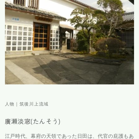
人物｜筑後川上流域
廣瀬淡窓(たんそう)
江戸時代、幕府の天領であった日田は、代官の庇護もあ