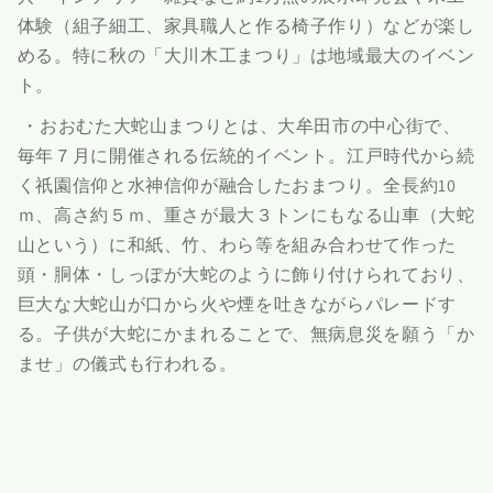
体験（組子細工、家具職人と作る椅子作り）などが楽し
める。特に秋の「大川木工まつり」は地域最大のイベン
ト。
・おおむた大蛇山まつりとは、大牟田市の中心街で、
毎年７月に開催される伝統的イベント。江戸時代から続
く祇園信仰と水神信仰が融合したおまつり。全長約10
ｍ、高さ約５ｍ、重さが最大３トンにもなる山車（大蛇
山という）に和紙、竹、わら等を組み合わせて作った
頭・胴体・しっぽが大蛇のように飾り付けられており、
巨大な大蛇山が口から火や煙を吐きながらパレードす
る。子供が大蛇にかまれることで、無病息災を願う「か
ませ」の儀式も行われる。