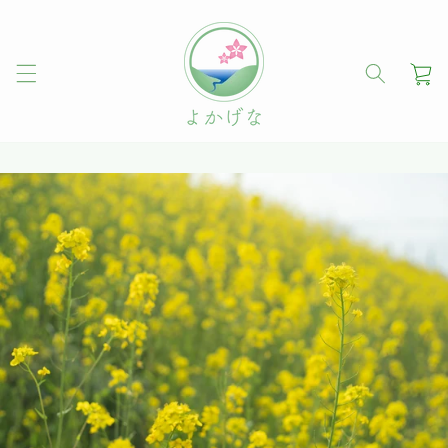
コンテ
ンツに
進む
カ
ー
ト