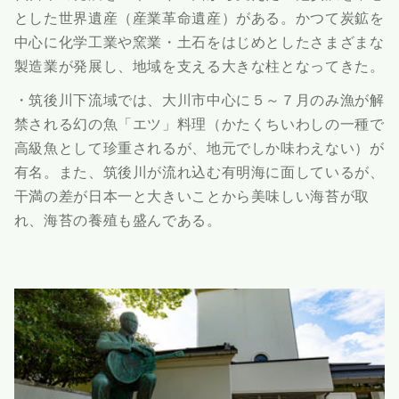
とした世界遺産（産業革命遺産）がある。かつて炭鉱を
中心に化学工業や窯業・土石をはじめとしたさまざまな
製造業が発展し、地域を支える大きな柱となってきた。
・筑後川下流域では、大川市中心に５～７月のみ漁が解
禁される幻の魚「エツ」料理（かたくちいわしの一種で
高級魚として珍重されるが、地元でしか味わえない）が
有名。また、筑後川が流れ込む有明海に面しているが、
干満の差が日本一と大きいことから美味しい海苔が取
れ、海苔の養殖も盛んである。