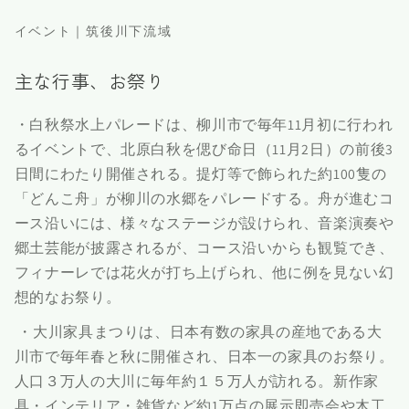
イベント｜筑後川下流域
主な行事、お祭り
・白秋祭水上パレードは、柳川市で毎年11月初に行われ
るイベントで、北原白秋を偲び命日（11月2日）の前後3
日間にわたり開催される。提灯等で飾られた約100隻の
「どんこ舟」が柳川の水郷をパレードする。舟が進むコ
ース沿いには、様々なステージが設けられ、音楽演奏や
郷土芸能が披露されるが、コース沿いからも観覧でき、
フィナーレでは花火が打ち上げられ、他に例を見ない幻
想的なお祭り。
・大川家具まつりは、日本有数の家具の産地である大
川市で毎年春と秋に開催され、日本一の家具のお祭り。
人口３万人の大川に毎年約１５万人が訪れる。新作家
具・インテリア・雑貨など約1万点の展示即売会や木工