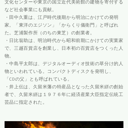
文化センターや東京の国立近代美術館の建物を寄付する
など社会事業にも貢献。
・田中久重は、江戸時代後期から明治にかけての発明
家。「東洋のエジソン」「からくり儀衛門」と呼ばれ
た。芝浦製作所（のちの東芝）の創業者。
・日比翁助は、明治時代から昭和前期にかけての実業家
で、三越百貨店を創業し、日本初の百貨店をつくった人
物。
・中島平太郎は、デジタルオーディオ技術の草分け的人
物といわれている。コンパクトディスクを発明し、
「CDの父」とも呼ばれている。
・井上伝は、久留米藩の特産品となった久留米絣の創始
者で、久留米絣は１９７６年に経済産業大臣指定伝統工
芸品に指定された。