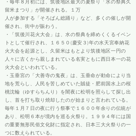
・毎年８月初には、筑後地区最大の夏祭り「水の祭典久
留米まつり」が開催される。１万
人が参加する「そろばん総踊り」など、多くの催しが開
催され、街中が賑わう。
・「筑後川花火大会」は、水の祭典を締めくくるイベン
トとして催行され、１６５０(慶安３)年の水天宮奉納花
火大会を起源とし、久留米はもとより筑後地区一円の
人々に古くから親しまれている名実ともに西日本一の花
火大会といわれている。
・玉垂宮の「大善寺の鬼夜」は、玉垂命が勅命により当
地を荒らし、人民を苦しめていた賊徒・肥前国水上の桜
桃沈輪（ゆすらちんり）を闇夜に松明を照らして探し出
し、首を打ち取り焼却したのが始まりと言われている。
毎年１月７日の夜に行う祭事で１６００年余りの伝統が
あり、松明６本が境内を巡る火祭り。１９９４年には国
の重要無形民俗文化財に指定され、日本三大火祭りの一
つに数えられている。