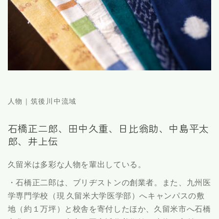
人物｜筑後川中流域
石橋正二郎、田中久重、日比翁助、中島平太
郎、井上伝
久留米は多彩な人物を輩出している。
・石橋正二郎は、ブリヂストンの創業者。また、九州医
学専門学校（現 久留米大学医学部）へキャンパスの敷
地（約１万坪）と校舎を寄付したほか、久留米市へ石橋