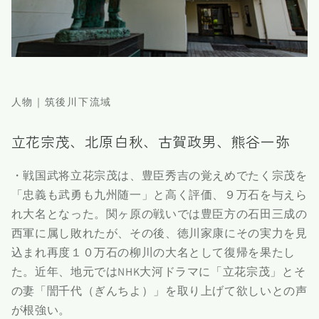
人物｜筑後川下流域
立花宗茂、北原白秋、古賀政男、熊谷一弥
・戦国武将立花宗茂は、豊臣秀吉の覚えめでたく宗茂を
「忠義も武勇も九州随一」と高く評価、９万石を与えら
れ大名となった。関ヶ原の戦いでは豊臣方の石田三成の
西軍に属し敗れたが、その後、徳川家康にその実力を見
込まれ再度１０万石の柳川の大名として復帰を果たし
た。近年、地元ではNHK大河ドラマに「立花宗茂」とそ
の妻「誾千代（ぎんちよ）」を取り上げて欲しいとの声
が根強い。