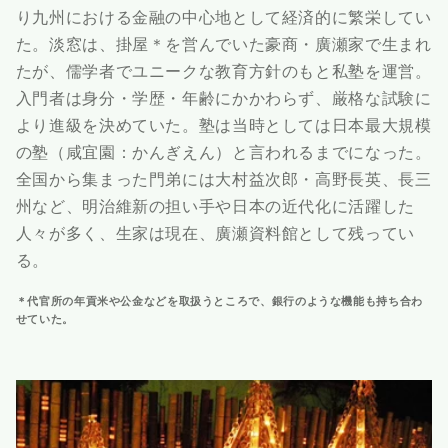
り九州における金融の中心地として経済的に繁栄してい
た。淡窓は、掛屋＊を営んでいた豪商・廣瀬家で生まれ
たが、儒学者でユニークな教育方針のもと私塾を運営。
入門者は身分・学歴・年齢にかかわらず、厳格な試験に
より進級を決めていた。塾は当時としては日本最大規模
の塾（咸宜園：かんぎえん）と言われるまでになった。
全国から集まった門弟には大村益次郎・高野長英、長三
州など、明治維新の担い手や日本の近代化に活躍した
人々が多く、生家は現在、廣瀬資料館として残ってい
る。
＊代官所の年貢米や公金などを取扱うところで、銀行のような機能も持ち合わ
せていた。