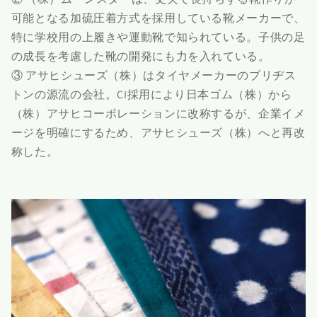
可能となる加硫圧着方式を採用している靴メーカーで、
特に学校用の上履きや運動靴で知られている。子供の足
の成長を考慮した靴の開発にも力を入れている。
③ アサヒシューズ（株）はタイヤメーカーのブリヂス
トンの源流の会社。CI採用により日本ゴム（株）から
（株）アサヒコーポレーションに改称するが、企業イメ
ージを明確にするため、アサヒシューズ（株）へと再改
称した。