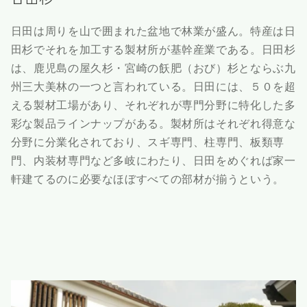
日田は周りを山で囲まれた盆地で林業が盛ん。特産は日
田杉でそれを加工する製材所が基幹産業である。日田杉
は、鹿児島の屋久杉・宮崎の飫肥（おび）杉とならぶ九
州三大美林の一つと言われている。日田には、５０を超
える製材工場があり、それぞれが専門分野に特化した多
彩な製品ラインナップがある。製材所はそれぞれ得意な
分野に分業化されており、スギ専門、柱専門、板類専
門、内装材専門など多岐にわたり、日田をめぐれば家一
軒建てるのに必要なほぼすべての部材が揃うという。