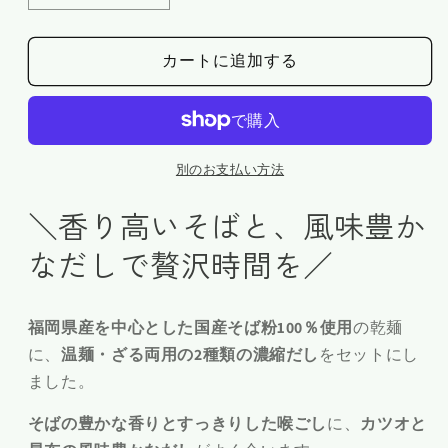
割
割
そ
そ
カートに追加する
ば
ば
と
と
濃
濃
縮
縮
別のお支払い方法
だ
だ
し
し
＼香り高いそばと、風味豊か
(温
(温
なだしで贅沢時間を／
麺
麺
用、
用、
ザ
ザ
福岡県産を中心とした国産そば粉100％使用
の乾麺
ル
ル
に、
温麺・ざる両用の2種類の濃縮だし
をセットにし
用)
用)
ました。
セ
セ
ッ
ッ
そばの豊かな香りとすっきりした喉ごし
に、
カツオと
ト
ト