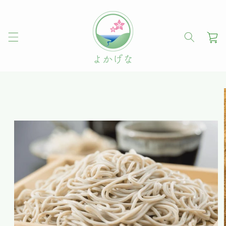
コンテ
ンツに
進む
カ
ー
ト
商品情
報にス
キップ