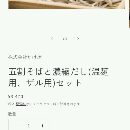
の
1
/
3
株式会社たけ屋
五割そばと濃縮だし(温麺
用、ザル用)セット
通
¥3,470
常
税込
配送料
はチェックアウト時に計算されます。
価
数量
格
五
五