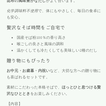
昆布の風味豊かなだし
がよく合います。
の
の
数
数
化学調味料不使用
で、体にもやさしく、毎日の食卓に
量
量
も安心。
を
を
贅沢なそば時間をご自宅で
減
増
ら
や
国産そば粉100％の香り高さ
す
す
喉ごしの良さと風味の調和
温かくしても冷たくしても美味しい2種のだし
贈り物にもぴったり
お中元・お歳暮・内祝い
など、大切な方への贈り物に
も喜ばれるセットです。
素材にこだわった本格そばで、
ほっとひと息つける贅
沢なひととき
をお楽しみください。
【内容】