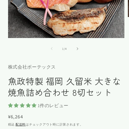
の
1
/
4
株式会社ボーテックス
魚政特製 福岡 久留米 大きな
焼魚詰め合わせ 8切セット
1件のレビュー
通
¥6,264
常
税込
配送料
はチェックアウト時に計算されます。