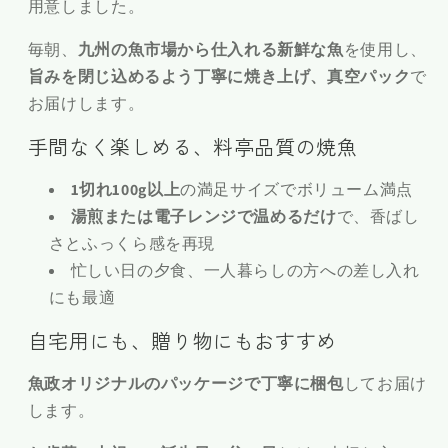
用意しました。
め
め
合
合
毎朝、
九州の魚市場から仕入れる新鮮な魚
を使用し、
わ
わ
旨みを閉じ込めるよう丁寧に焼き上げ、真空パック
で
せ
せ
お届けします。
8
8
切
切
手間なく楽しめる、料亭品質の焼魚
セ
セ
1切れ100g以上
の満足サイズでボリューム満点
ッ
ッ
ト
ト
湯煎または電子レンジで温めるだけ
で、香ばし
の
の
さとふっくら感を再現
数
数
忙しい日の夕食、一人暮らしの方への差し入れ
量
量
にも最適
を
を
自宅用にも、贈り物にもおすすめ
減
増
ら
や
魚政オリジナルのパッケージで丁寧に梱包
してお届け
す
す
します。