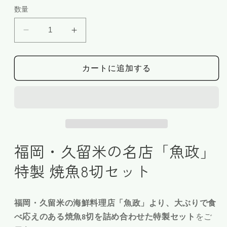
価
数量
格
魚
魚
政
政
特
特
カートに追加する
製
製
福
福
岡
岡
久
久
留
留
米
米
福岡・久留米の名店「魚政」
大
大
特製 焼魚8切セット
き
き
な
な
焼
焼
福岡・久留米の海鮮料理店「魚政」より、大ぶりで食
魚
魚
べ応えのある焼魚8切を詰め合わせた特製セット
をご
詰
詰