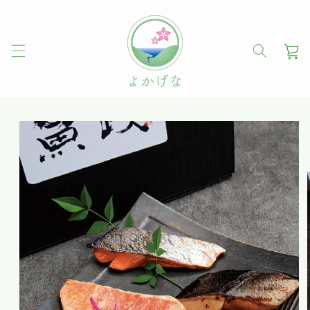
コンテ
ンツに
進む
カ
ー
ト
商品情
報にス
キップ