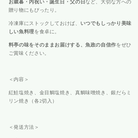
お歳暮・内祝い・誕生日・父の日
など、大切な方への
贈り物にもぴったり。
冷凍庫にストックしておけば、
いつでもしっかり美味
しい魚料理
を食卓に。
料亭の味をそのままお届けする、魚政の自信作
をぜひ
ご賞味ください。
＜内容＞
紅鮭塩焼き、金目鯛塩焼き、真鯛味噌焼き、銀だらミ
リン焼き（各2切入）
＜発送方法＞