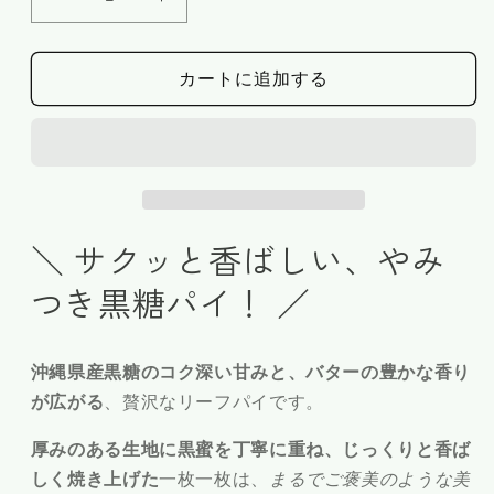
黒
黒
糖
糖
リ
リ
カートに追加する
ー
ー
フ
フ
パ
パ
イ
イ
(8
(8
枚
枚
＼ サクッと香ばしい、やみ
入）
入）
つき黒糖パイ！ ／
の
の
数
数
量
量
沖縄県産黒糖のコク深い甘みと、バターの豊かな香り
を
を
が広がる
、贅沢なリーフパイです。
減
増
ら
や
厚みのある生地に黒蜜を丁寧に重ね、じっくりと香ば
す
す
しく焼き上げた
一枚一枚は、
まるでご褒美のような美