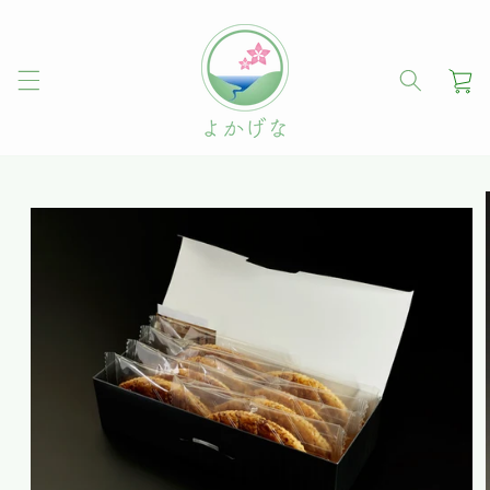
コンテ
ンツに
進む
カ
ー
ト
商品情
報にス
キップ