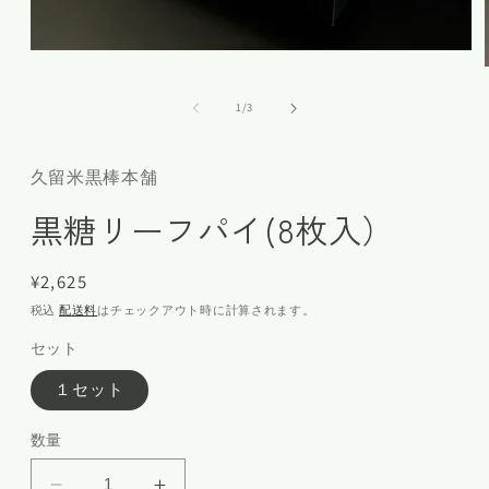
の
1
/
3
久留米黒棒本舗
黒糖リーフパイ(8枚入）
通
¥2,625
常
税込
配送料
はチェックアウト時に計算されます。
価
セット
格
１セット
数量